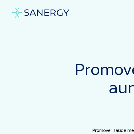
Promove
aum
Promover saúde men