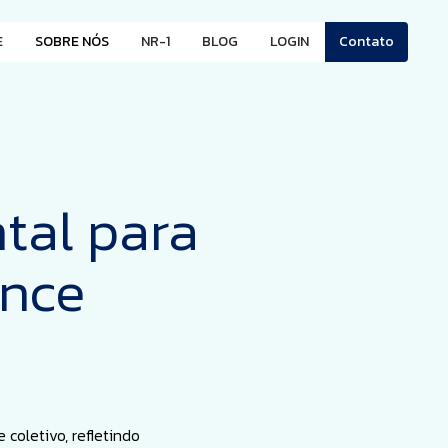
E
SOBRE NÓS
NR-1
BLOG
LOGIN
Contato
tal para
ance
oletivo, refletindo