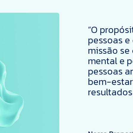
”O propósi
pessoas e
missão se 
mental e p
pessoas a
bem-estar
resultados